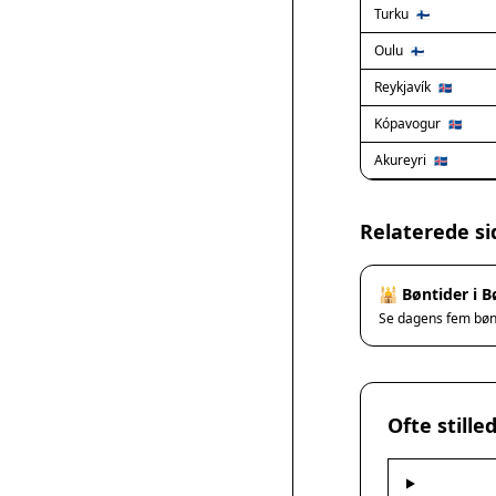
Turku
🇫🇮
Oulu
🇫🇮
Reykjavík
🇮🇸
Kópavogur
🇮🇸
Akureyri
🇮🇸
Relaterede si
🕌 Bøntider i 
Se dagens fem bø
Ofte still