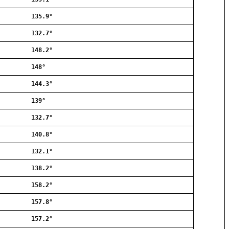
Allerød
135.9°
Ballerup
Birkerød
132.7°
Brøndby
148.2°
Charlottenlund
Dragør
148°
Farum
144.3°
Fredensborg
139°
Frederiksberg
Frederikssund
132.7°
Frederiksværk
140.8°
Gentofte
132.1°
Gladsaxe
Glostrup
138.2°
Greve
158.2°
Hedehusene
Herlev
157.8°
Hvidovre
157.2°
Høje-Taastrup