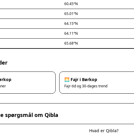
60.45°N
65.01°N
64.15°N
64.11°N
65.68°N
der
Børkop
🌅 Fajr i Børkop
nner
Fajr-tid og 30-dages trend
ede spørgsmål om Qibla
Hvad er Qibla?