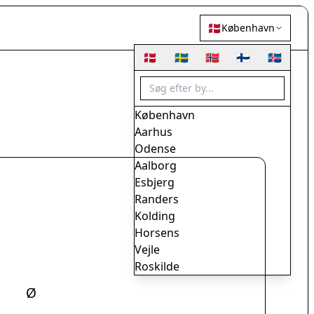
🇩🇰
København
🇩🇰
🇸🇪
🇳🇴
🇫🇮
🇮🇸
København
Aarhus
Odense
Aalborg
Esbjerg
Randers
Kolding
Horsens
Vejle
Roskilde
Herning
Ø
Helsingør