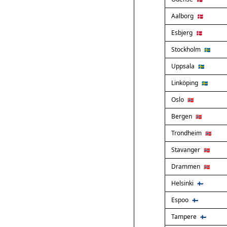
Aalborg
🇩🇰
Esbjerg
🇩🇰
Stockholm
🇸🇪
Uppsala
🇸🇪
Linköping
🇸🇪
Oslo
🇳🇴
Bergen
🇳🇴
Trondheim
🇳🇴
Stavanger
🇳🇴
Drammen
🇳🇴
Helsinki
🇫🇮
Espoo
🇫🇮
Tampere
🇫🇮