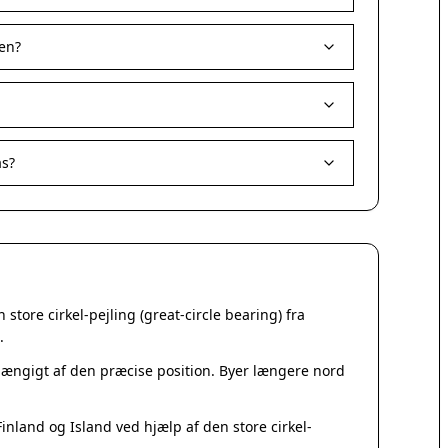
Korsør
Nakskov
en?
Nykøbing Sjælland
Præstø
Sorø
Stege
Svendstrup
as?
Vordingborg
Assens
Bogense
Faaborg
Kerteminde
Middelfart
tore cirkel-pejling (great-circle bearing) fra
Munkebo
.
Nyborg
Otterup
fhængigt af den præcise position. Byer længere nord
Ringe
Rudkøbing
nland og Island ved hjælp af den store cirkel-
Ebeltoft