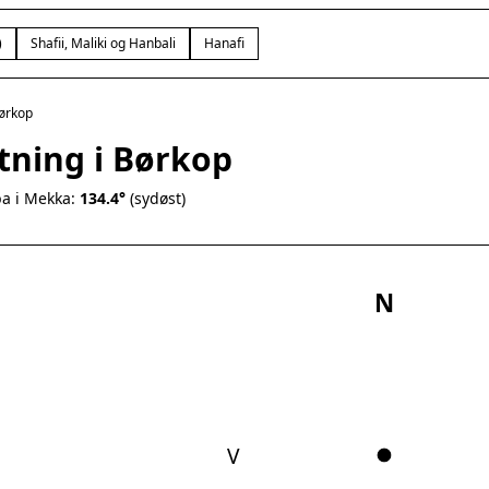
)
Shafii, Maliki og Hanbali
Hanafi
ørkop
tning i Børkop
a i Mekka:
134.4°
(sydøst)
N
V