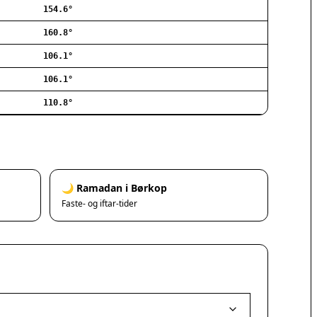
154.6°
Ishøj
Jyllinge
160.8°
Lillerød
106.1°
Lyngby
106.1°
Måløv
Nivå
110.8°
Rødovre
Solrød Strand
Tårnby
Valby
Vanløse
🌙 Ramadan i Børkop
Værløse
Faste- og iftar-tider
Ølstykke
Haslev
Helsinge
Hundested
Humlebæk
Kalundborg