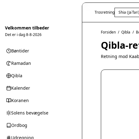
Trosretning
Shia (Ja`fari
Velkommen tilbeder
Forsiden
/
Qibla
/
B
Det er i dag
8-8-2026
Qibla-re
Bøntider
Retning mod Kaab
Ramadan
Qibla
Kalender
Koranen
Solens bevægelse
Ordbog
Udregning