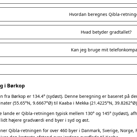
Hvordan beregnes Qibla-retning
Hvad betyder gradtallet?
Kan jeg bruge mit telefonkomp
g i Børkop
n fra Børkop er 134.4° (sydøst). Denne beregning er baseret på den s
nater (55.65°N, 9.6667°Ø) til Kaaba i Mekka (21.4225°N, 39.8262°Ø)
e lande er Qibla-retningen typisk mellem 130° og 145° (sydøst), a
 lidt højere gradværdi end byer i syd og øst.
er Qibla-retningen for over 460 byer i Danmark, Sverige, Norge, Fi