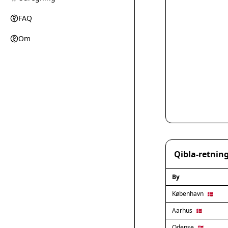
FAQ
Om
Qibla-retning
By
København
🇩🇰
Aarhus
🇩🇰
Odense
🇩🇰