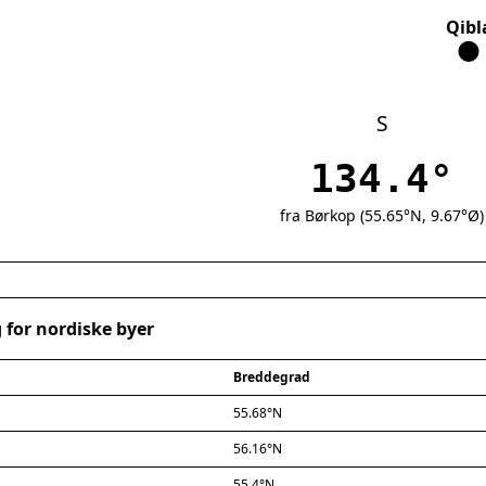
Qibl
S
134.4°
fra Børkop (55.65°N, 9.67°Ø)
 for nordiske byer
Breddegrad
55.68°N
56.16°N
55.4°N