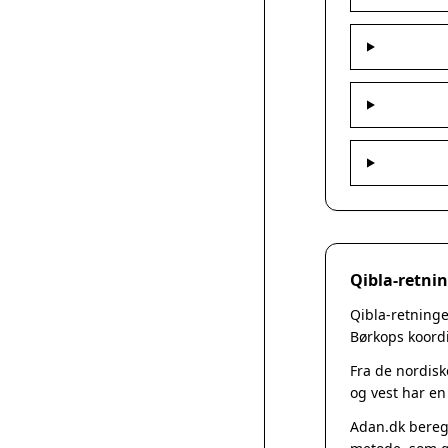
Qibla-retnin
Qibla-retninge
Børkops koordi
Fra de nordisk
og vest har en
Adan.dk beregn