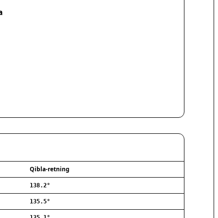
Hørsholm
a
Silkeborg
Næstved
Fredericia
Viborg
Køge
Holstebro
Taastrup
Slagelse
Hillerød
Sønderborg
Holbæk
Svendborg
Hjørring
Frederikshavn
Qibla-retning
Nørresundby
138.2°
Ringsted
Haderslev
135.5°
Albertslund
135.1°