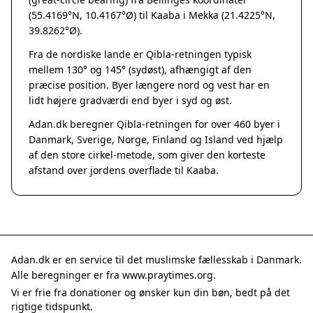
Grenaa
(55.4169°N, 10.4167°Ø) til Kaaba i Mekka (21.4225°N,
Hadsten
39.8262°Ø).
Hammel
Fra de nordiske lande er Qibla-retningen typisk
Hedensted
mellem 130° og 145° (sydøst), afhængigt af den
Hinnerup
præcise position. Byer længere nord og vest har en
Hobro
lidt højere gradværdi end byer i syd og øst.
Lystrup
Adan.dk beregner Qibla-retningen for over 460 byer i
Mariager
Danmark, Sverige, Norge, Finland og Island ved hjælp
Odder
af den store cirkel-metode, som giver den korteste
Purhus
afstand over jordens overflade til Kaaba.
Ry
Rønde
Sabro
Skanderborg
Them
Adan.dk er en service til det muslimske fællesskab i Danmark.
Tranbjerg
Alle beregninger er fra www.praytimes.org.
Trustrup
Vi er frie fra donationer og ønsker kun din bøn, bedt på det
Billund
rigtige tidspunkt.