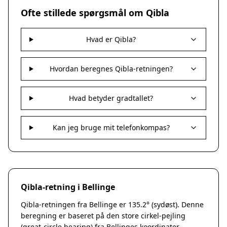
Nakskov
Ofte stillede spørgsmål om Qibla
Nykøbing Sjælland
Præstø
Hvad er Qibla?
Sorø
Stege
Svendstrup
Hvordan beregnes Qibla-retningen?
Vordingborg
Assens
Hvad betyder gradtallet?
Bogense
Faaborg
Kerteminde
Kan jeg bruge mit telefonkompas?
Middelfart
Munkebo
Nyborg
Otterup
Qibla-retning i Bellinge
Ringe
Rudkøbing
Qibla-retningen fra Bellinge er 135.2° (sydøst). Denne
Ebeltoft
beregning er baseret på den store cirkel-pejling
Galten
(great-circle bearing) fra Bellinges koordinater