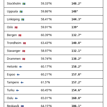
Stockholm
59.33°N
Ballerup
🇸🇪
148.2°
Birkerød
Uppsala
59.86°N
🇸🇪
148°
Brøndby
Linköping
58.41°N
🇸🇪
144.3°
Charlottenlund
Dragør
Oslo
59.91°N
🇳🇴
139°
Farum
Bergen
60.39°N
🇳🇴
132.7°
Fredensborg
Trondheim
63.43°N
🇳🇴
140.8°
Frederiksberg
Frederikssund
Stavanger
58.97°N
🇳🇴
132.1°
Frederiksværk
Drammen
59.74°N
🇳🇴
138.2°
Gentofte
Helsinki
60.17°N
Gladsaxe
🇫🇮
158.2°
Glostrup
Espoo
60.21°N
🇫🇮
157.8°
Greve
Tampere
61.5°N
🇫🇮
157.2°
Hedehusene
Herlev
Turku
60.45°N
🇫🇮
154.6°
Hvidovre
Oulu
65.01°N
🇫🇮
160.8°
Høje-Taastrup
Reykjavík
64.15°N
🇮🇸
106.1°