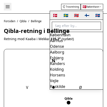
🇩🇰
Trosretning
København
🇩🇰
🇸🇪
🇳🇴
🇫🇮
🇮🇸
Forsiden
/
Qibla
/
Bellinge
Qibla-retning i Bellinge
København
Retning mod Kaaba i Mekka:
135.2°
(sydøst)
Aarhus
Odense
Aalborg
Esbjerg
N
Randers
Kolding
Horsens
Vejle
Roskilde
V
Ø
Herning
Helsingør
Qibla
Hørsholm