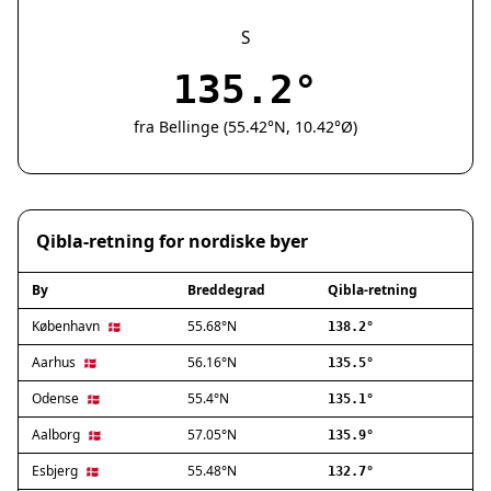
Silkeborg
Næstved
S
Fredericia
135.2°
Viborg
Køge
fra Bellinge (55.42°N, 10.42°Ø)
Holstebro
Taastrup
Slagelse
Hillerød
Qibla-retning for nordiske byer
Sønderborg
Holbæk
By
Breddegrad
Qibla-retning
Svendborg
Hjørring
København
55.68°N
🇩🇰
138.2°
Frederikshavn
Aarhus
56.16°N
🇩🇰
135.5°
Nørresundby
Odense
55.4°N
🇩🇰
135.1°
Ringsted
Haderslev
Aalborg
57.05°N
🇩🇰
135.9°
Albertslund
Esbjerg
55.48°N
🇩🇰
132.7°
Allerød