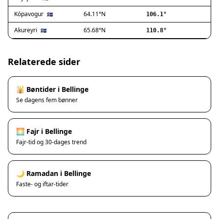
Ishøj
Jyllinge
Kópavogur
64.11°N
🇮🇸
106.1°
Lillerød
Akureyri
65.68°N
🇮🇸
110.8°
Lyngby
Måløv
Nivå
Relaterede sider
Rødovre
Solrød Strand
🕌 Bøntider i Bellinge
Tårnby
Se dagens fem bønner
Valby
Vanløse
Værløse
🌅 Fajr i Bellinge
Ølstykke
Fajr-tid og 30-dages trend
Haslev
Helsinge
🌙 Ramadan i Bellinge
Hundested
Faste- og iftar-tider
Humlebæk
Kalundborg
Korsør