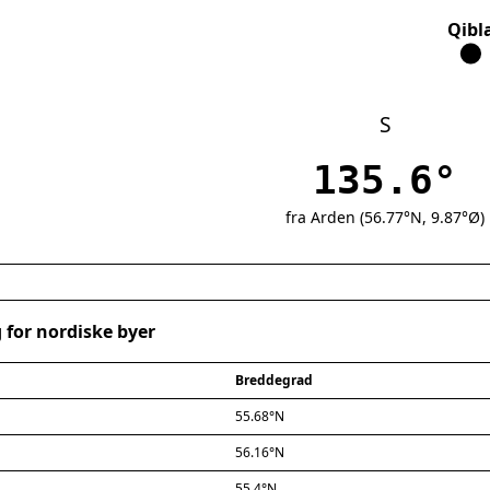
Qibl
S
135.6°
fra Arden (56.77°N, 9.87°Ø)
 for nordiske byer
Breddegrad
55.68°N
56.16°N
55.4°N