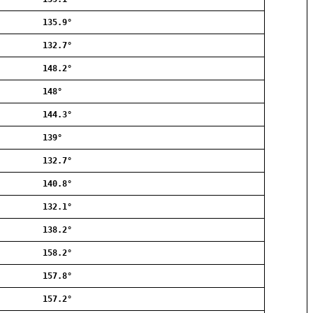
Allerød
135.9°
Ballerup
Birkerød
132.7°
Brøndby
148.2°
Charlottenlund
Dragør
148°
Farum
144.3°
Fredensborg
139°
Frederiksberg
Frederikssund
132.7°
Frederiksværk
140.8°
Gentofte
132.1°
Gladsaxe
Glostrup
138.2°
Greve
158.2°
Hedehusene
Herlev
157.8°
Hvidovre
157.2°
Høje-Taastrup