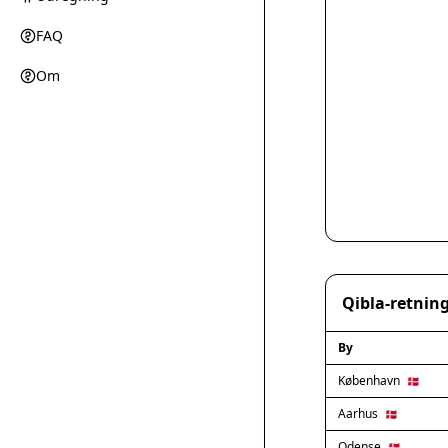
FAQ
Om
Qibla-retning
By
København
🇩🇰
Aarhus
🇩🇰
Odense
🇩🇰