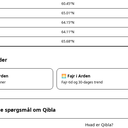
60.45°N
65.01°N
64.15°N
64.11°N
65.68°N
der
Arden
🌅 Fajr i Arden
nner
Fajr-tid og 30-dages trend
ede spørgsmål om Qibla
Hvad er Qibla?