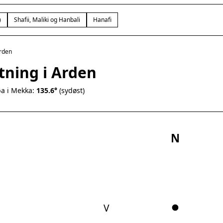
)
Shafii, Maliki og Hanbali
Hanafi
rden
tning i Arden
a i Mekka:
135.6°
(sydøst)
N
V