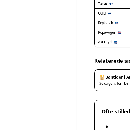
Turku
🇫🇮
Oulu
🇫🇮
Reykjavík
🇮🇸
Kópavogur
🇮🇸
Akureyri
🇮🇸
Relaterede si
🕌 Bøntider i 
Se dagens fem bø
Ofte still