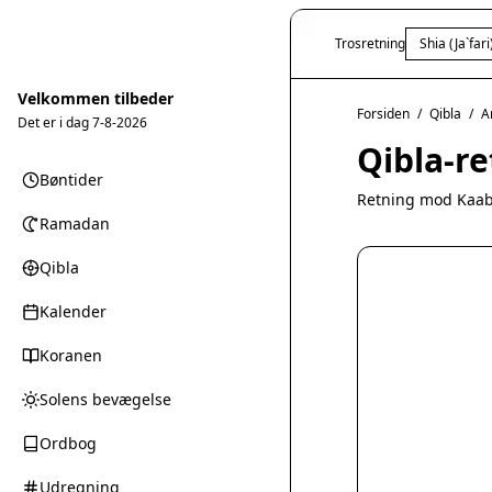
Trosretning
Shia (Ja`fari
Velkommen tilbeder
Forsiden
/
Qibla
/
A
Det er i dag
7-8-2026
Qibla-re
Bøntider
Retning mod Kaab
Ramadan
Qibla
Kalender
Koranen
Solens bevægelse
Ordbog
Udregning