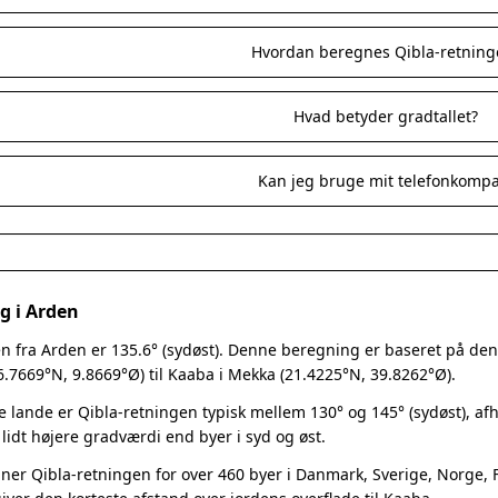
Hvordan beregnes Qibla-retning
Hvad betyder gradtallet?
Kan jeg bruge mit telefonkomp
g i Arden
n fra Arden er 135.6° (sydøst). Denne beregning er baseret på den s
6.7669°N, 9.8669°Ø) til Kaaba i Mekka (21.4225°N, 39.8262°Ø).
e lande er Qibla-retningen typisk mellem 130° og 145° (sydøst), a
 lidt højere gradværdi end byer i syd og øst.
er Qibla-retningen for over 460 byer i Danmark, Sverige, Norge, Fi