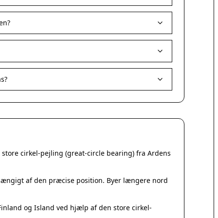
Korsør
Nakskov
en?
Nykøbing Sjælland
Præstø
Sorø
Stege
Svendstrup
as?
Vordingborg
Assens
Bogense
Faaborg
Kerteminde
Middelfart
tore cirkel-pejling (great-circle bearing) fra Ardens
Munkebo
Nyborg
Otterup
fhængigt af den præcise position. Byer længere nord
Ringe
Rudkøbing
nland og Island ved hjælp af den store cirkel-
Ebeltoft