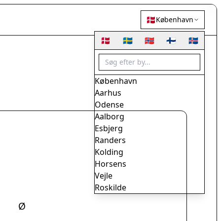
🇩🇰
København
🇩🇰
🇸🇪
🇳🇴
🇫🇮
🇮🇸
København
Aarhus
Odense
Aalborg
Esbjerg
Randers
Kolding
Horsens
Vejle
Roskilde
Herning
Ø
Helsingør