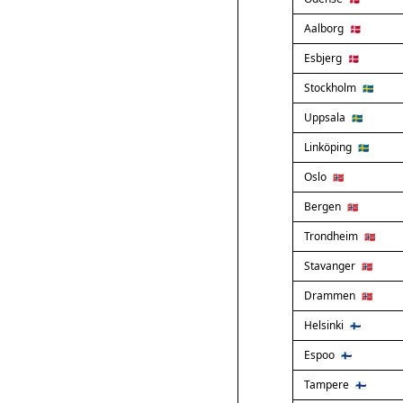
Aalborg
🇩🇰
Esbjerg
🇩🇰
Stockholm
🇸🇪
Uppsala
🇸🇪
Linköping
🇸🇪
Oslo
🇳🇴
Bergen
🇳🇴
Trondheim
🇳🇴
Stavanger
🇳🇴
Drammen
🇳🇴
Helsinki
🇫🇮
Espoo
🇫🇮
Tampere
🇫🇮