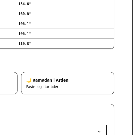
154.6°
Ishøj
Jyllinge
160.8°
Lillerød
106.1°
Lyngby
106.1°
Måløv
Nivå
110.8°
Rødovre
Solrød Strand
Tårnby
Valby
Vanløse
🌙 Ramadan i Arden
Værløse
Faste- og iftar-tider
Ølstykke
Haslev
Helsinge
Hundested
Humlebæk
Kalundborg