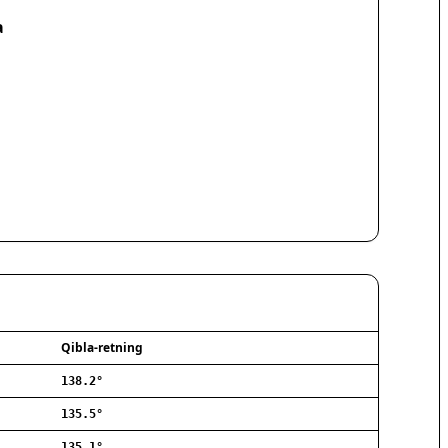
Hørsholm
a
Silkeborg
Næstved
Fredericia
Viborg
Køge
Holstebro
Taastrup
Slagelse
Hillerød
Sønderborg
Holbæk
Svendborg
Hjørring
Frederikshavn
Qibla-retning
Nørresundby
138.2°
Ringsted
Haderslev
135.5°
Albertslund
135.1°