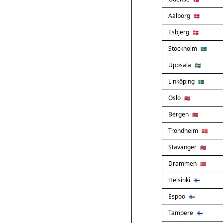
Aalborg
🇩🇰
Esbjerg
🇩🇰
Stockholm
🇸🇪
Uppsala
🇸🇪
Linköping
🇸🇪
Oslo
🇳🇴
Bergen
🇳🇴
Trondheim
🇳🇴
Stavanger
🇳🇴
Drammen
🇳🇴
Helsinki
🇫🇮
Espoo
🇫🇮
Tampere
🇫🇮