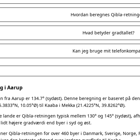
Hvordan beregnes Qibla-retning
Hvad betyder gradtallet?
Kan jeg bruge mit telefonkomp
g i Aarup
n fra Aarup er 134.7° (sydøst). Denne beregning er baseret på den s
5.3833°N, 10.05°Ø) til Kaaba i Mekka (21.4225°N, 39.8262°Ø).
e lande er Qibla-retningen typisk mellem 130° og 145° (sydøst), a
 lidt højere gradværdi end byer i syd og øst.
er Qibla-retningen for over 460 byer i Danmark, Sverige, Norge, Fi