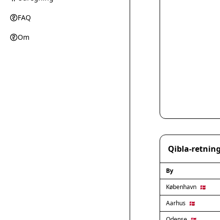
FAQ
Om
Qibla-retning
By
København
🇩🇰
Aarhus
🇩🇰
Odense
🇩🇰