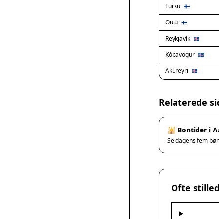
Turku
🇫🇮
Oulu
🇫🇮
Reykjavík
🇮🇸
Kópavogur
🇮🇸
Akureyri
🇮🇸
Relaterede si
🕌 Bøntider i 
Se dagens fem bø
Ofte still