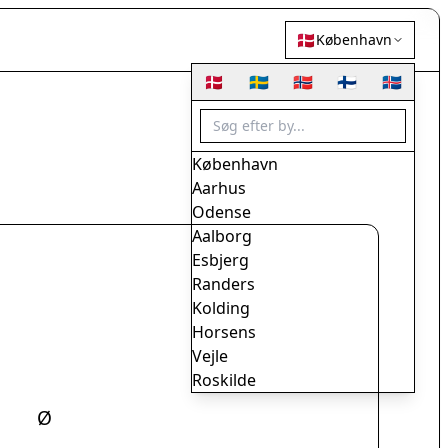
🇩🇰
København
🇩🇰
🇸🇪
🇳🇴
🇫🇮
🇮🇸
København
Aarhus
Odense
Aalborg
Esbjerg
Randers
Kolding
Horsens
Vejle
Roskilde
Herning
Ø
Helsingør