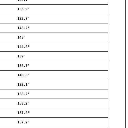
Allerød
135.9°
Ballerup
Birkerød
132.7°
Brøndby
148.2°
Charlottenlund
Dragør
148°
Farum
144.3°
Fredensborg
139°
Frederiksberg
Frederikssund
132.7°
Frederiksværk
140.8°
Gentofte
132.1°
Gladsaxe
Glostrup
138.2°
Greve
158.2°
Hedehusene
Herlev
157.8°
Hvidovre
157.2°
Høje-Taastrup