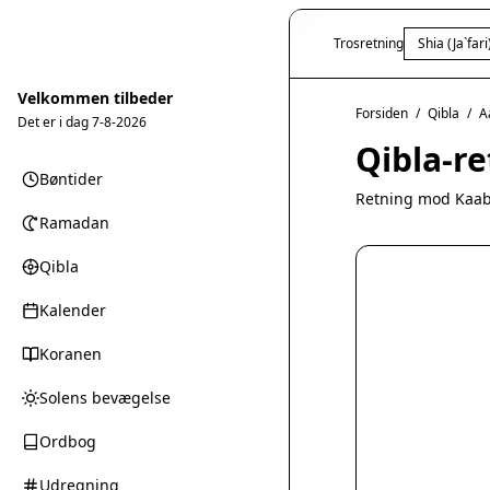
Trosretning
Shia (Ja`fari
Velkommen tilbeder
Forsiden
/
Qibla
/
A
Det er i dag
7-8-2026
Qibla-re
Bøntider
Retning mod Kaab
Ramadan
Qibla
Kalender
Koranen
Solens bevægelse
Ordbog
Udregning