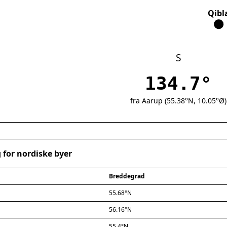
Qibl
S
134.7°
fra Aarup (55.38°N, 10.05°Ø)
 for nordiske byer
Breddegrad
55.68°N
56.16°N
55.4°N