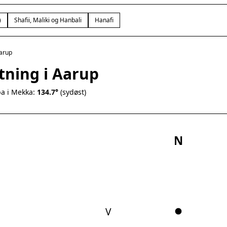
)
Shafii, Maliki og Hanbali
Hanafi
arup
tning i Aarup
a i Mekka:
134.7°
(sydøst)
N
V