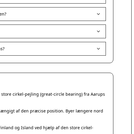
Korsør
Nakskov
en?
Nykøbing Sjælland
Præstø
Sorø
Stege
Svendstrup
as?
Vordingborg
Assens
Bogense
Faaborg
Kerteminde
Middelfart
tore cirkel-pejling (great-circle bearing) fra Aarups
Munkebo
Nyborg
Otterup
fhængigt af den præcise position. Byer længere nord
Ringe
Rudkøbing
nland og Island ved hjælp af den store cirkel-
Ebeltoft