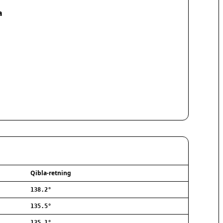
Hørsholm
a
Silkeborg
Næstved
Fredericia
Viborg
Køge
Holstebro
Taastrup
Slagelse
Hillerød
Sønderborg
Holbæk
Svendborg
Hjørring
Frederikshavn
Qibla-retning
Nørresundby
138.2°
Ringsted
Haderslev
135.5°
Albertslund
135.1°