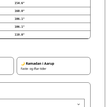
154.6°
Ishøj
Jyllinge
160.8°
Lillerød
106.1°
Lyngby
106.1°
Måløv
Nivå
110.8°
Rødovre
Solrød Strand
Tårnby
Valby
Vanløse
🌙 Ramadan i Aarup
Værløse
Faste- og iftar-tider
Ølstykke
Haslev
Helsinge
Hundested
Humlebæk
Kalundborg