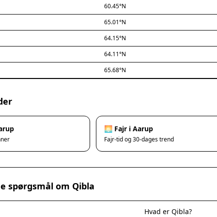
60.45°N
65.01°N
64.15°N
64.11°N
65.68°N
der
Aarup
🌅 Fajr i Aarup
nner
Fajr-tid og 30-dages trend
ede spørgsmål om Qibla
Hvad er Qibla?