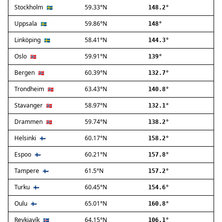
Stockholm
59.33°N
Ballerup
🇸🇪
148.2°
Birkerød
Uppsala
59.86°N
🇸🇪
148°
Brøndby
Linköping
58.41°N
🇸🇪
144.3°
Charlottenlund
Dragør
Oslo
59.91°N
🇳🇴
139°
Farum
Bergen
60.39°N
🇳🇴
132.7°
Fredensborg
Trondheim
63.43°N
🇳🇴
140.8°
Frederiksberg
Frederikssund
Stavanger
58.97°N
🇳🇴
132.1°
Frederiksværk
Drammen
59.74°N
🇳🇴
138.2°
Gentofte
Helsinki
60.17°N
Gladsaxe
🇫🇮
158.2°
Glostrup
Espoo
60.21°N
🇫🇮
157.8°
Greve
Tampere
61.5°N
🇫🇮
157.2°
Hedehusene
Herlev
Turku
60.45°N
🇫🇮
154.6°
Hvidovre
Oulu
65.01°N
🇫🇮
160.8°
Høje-Taastrup
Reykjavík
64.15°N
🇮🇸
106.1°