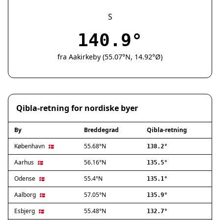
Silkeborg
Næstved
S
Fredericia
140.9°
Viborg
Køge
fra Aakirkeby (55.07°N, 14.92°Ø)
Holstebro
Taastrup
Slagelse
Hillerød
Qibla-retning for nordiske byer
Sønderborg
Holbæk
By
Breddegrad
Qibla-retning
Svendborg
Hjørring
København
55.68°N
🇩🇰
138.2°
Frederikshavn
Aarhus
56.16°N
🇩🇰
135.5°
Nørresundby
Odense
55.4°N
🇩🇰
135.1°
Ringsted
Haderslev
Aalborg
57.05°N
🇩🇰
135.9°
Albertslund
Esbjerg
55.48°N
🇩🇰
132.7°
Allerød