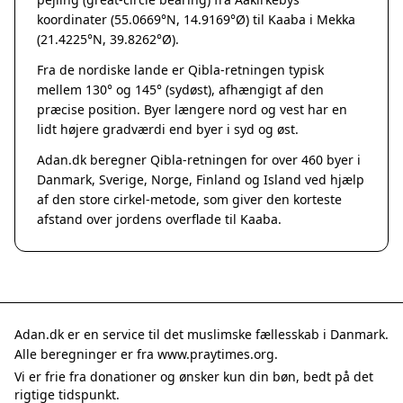
Grenaa
koordinater (55.0669°N, 14.9169°Ø) til Kaaba i Mekka
Hadsten
(21.4225°N, 39.8262°Ø).
Hammel
Fra de nordiske lande er Qibla-retningen typisk
Hedensted
mellem 130° og 145° (sydøst), afhængigt af den
Hinnerup
præcise position. Byer længere nord og vest har en
Hobro
lidt højere gradværdi end byer i syd og øst.
Lystrup
Adan.dk beregner Qibla-retningen for over 460 byer i
Mariager
Danmark, Sverige, Norge, Finland og Island ved hjælp
Odder
af den store cirkel-metode, som giver den korteste
Purhus
afstand over jordens overflade til Kaaba.
Ry
Rønde
Sabro
Skanderborg
Them
Adan.dk er en service til det muslimske fællesskab i Danmark.
Tranbjerg
Alle beregninger er fra www.praytimes.org.
Trustrup
Vi er frie fra donationer og ønsker kun din bøn, bedt på det
Billund
rigtige tidspunkt.