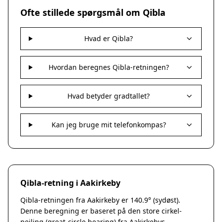
Nakskov
Ofte stillede spørgsmål om Qibla
Nykøbing Sjælland
Præstø
Hvad er Qibla?
Sorø
Stege
Svendstrup
Hvordan beregnes Qibla-retningen?
Vordingborg
Assens
Hvad betyder gradtallet?
Bogense
Faaborg
Kerteminde
Kan jeg bruge mit telefonkompas?
Middelfart
Munkebo
Nyborg
Otterup
Qibla-retning i Aakirkeby
Ringe
Rudkøbing
Qibla-retningen fra Aakirkeby er 140.9° (sydøst).
Ebeltoft
Denne beregning er baseret på den store cirkel-
Galten
pejling (great-circle bearing) fra Aakirkebys