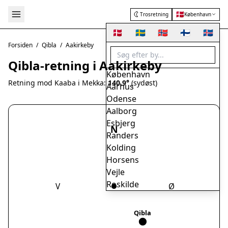
🇩🇰
Trosretning
København
🇩🇰
🇸🇪
🇳🇴
🇫🇮
🇮🇸
Forsiden
/
Qibla
/
Aakirkeby
Qibla-retning i Aakirkeby
København
Retning mod Kaaba i Mekka:
140.9°
(sydøst)
Aarhus
Odense
Aalborg
Esbjerg
N
Randers
Kolding
Horsens
Vejle
Roskilde
V
Ø
Herning
Helsingør
Qibla
Hørsholm