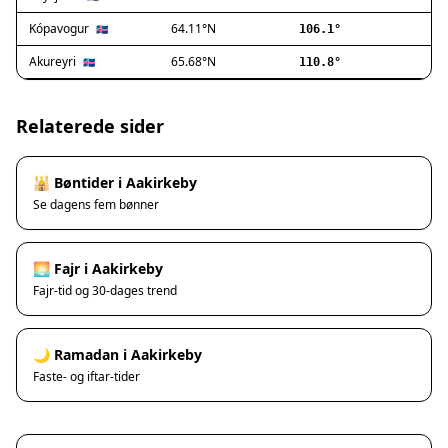
Ishøj
Jyllinge
Kópavogur
64.11°N
🇮🇸
106.1°
Lillerød
Akureyri
65.68°N
🇮🇸
110.8°
Lyngby
Måløv
Nivå
Relaterede sider
Rødovre
Solrød Strand
🕌 Bøntider i Aakirkeby
Tårnby
Se dagens fem bønner
Valby
Vanløse
Værløse
🌅 Fajr i Aakirkeby
Ølstykke
Fajr-tid og 30-dages trend
Haslev
Helsinge
🌙 Ramadan i Aakirkeby
Hundested
Faste- og iftar-tider
Humlebæk
Kalundborg
Korsør