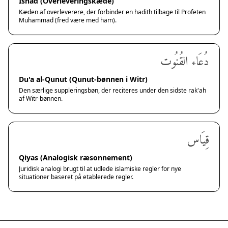
Isnad (Overleveringskæde)
Kæden af overleverere, der forbinder en hadith tilbage til Profeten
Muhammad (fred være med ham).
دُعَاء القُنُوت
Du'a al-Qunut (Qunut-bønnen i Witr)
Den særlige suppleringsbøn, der reciteres under den sidste rak'ah
af Witr-bønnen.
قِيَاس
Qiyas (Analogisk ræsonnement)
Juridisk analogi brugt til at udlede islamiske regler for nye
situationer baseret på etablerede regler.