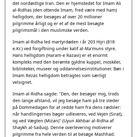
det nordøstlige Iran. Den er hjemstedet for Imam Ali
al-Ridhas (den ottende Imam, fred være med ham)
helligdom, der besøges af over 20 millioner
pilgrimme årligt og er et af de mest besøgte
pilgrimsmål i den muslimske verden.
Imam al-Ridha led martyrdøden i år 203 Hijri (818
e.Kr.) ved forgiftning under kalif al-Ma'muns styre.
Hans helligdom (Haram-e Razavi) er et enormt
kompleks med den berømte gyldne kuppel, moskéer,
biblioteker, museer og uddannelsesinstitutioner. Bøn i
Imam Rezas helligdom betragtes som særligt
velsignet.
Imam al-Ridha sagde: "Den, der besøger mig, trods
den lange afstand, vil jeg besøge ham på tre steder
på Dommedagen for at redde ham fra dens rædsler:
når handlingernes bøger udleveres, ved Vejen (Sirat),
og ved Vægten (Mizan)" (Uyun Akhbar al-Ridha af
Shaykh al-Saduq). Denne overlevering motiverer
pilgrimme fra hele verden til at besøge Mashhad.