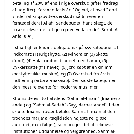
betaling af 20% af ens årlige overskud (efter fradrag
af udgifter). Koranen fastslår: "Og vid, at hvad I end
vinder (af krigsbytte/overskud), så tilhører en
femtedel deraf Allah, Sendebudet, hans slægt, de
forældreløse, de fattige og den vejfarende" (Surah Al-
Anfal 8:41).
I shia-fiqh er khums obligatorisk på syv kategorier af
indkomst: (1) Krigsbytte, (2) Mineraler, (3) Skatte
(fund), (4) Halal rigdom blandet med haram, (5)
Dykkerskatte (fra havet), (6) Jord købt af en dhimmi
(beskyttet ikke-muslim), og (7) Overskud fra årets
indtjening (arba al-makasib). Den sidste kategori er
den mest relevante for moderne muslimer.
Khums deles i to halvdele: "Sahm al-Imam" (Imamens
andel) og "Sahm al-Sadah" (Sayyidernes andel). I den
skjulte Imams fravær betales Sahm al-Imam til den
troendes marja' al-taqlid (den højeste religiøse
autoritet, man følger), som bruger det til religiøse
institutioner, uddannelse og velgørenhed. Sahm al-