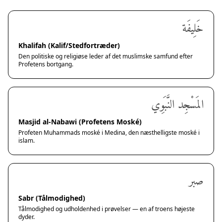
خَلِيفَة
Khalifah (Kalif/Stedfortræder)
Den politiske og religiøse leder af det muslimske samfund efter
Profetens bortgang.
المَسْجِد النَّبَوِي
Masjid al-Nabawi (Profetens Moské)
Profeten Muhammads moské i Medina, den næsthelligste moské i
islam.
صبر
Sabr (Tålmodighed)
Tålmodighed og udholdenhed i prøvelser — en af troens højeste
dyder.