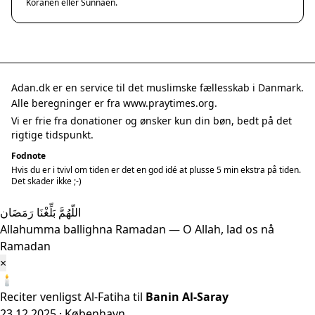
Koranen eller Sunnaen.
Adan.dk er en service til det muslimske fællesskab i Danmark.
Alle beregninger er fra www.praytimes.org.
Vi er frie fra donationer og ønsker kun din bøn, bedt på det
rigtige tidspunkt.
Fodnote
Hvis du er i tvivl om tiden er det en god idé at plusse 5 min ekstra på tiden.
Det skader ikke ;-)
اللّهُمَّ بَلِّغْنَا رَمَضَان
Allahumma ballighna Ramadan — O Allah, lad os nå
Ramadan
×
🕯️
Reciter venligst Al-Fatiha til
Banin Al-Saray
23.12.2025 · København