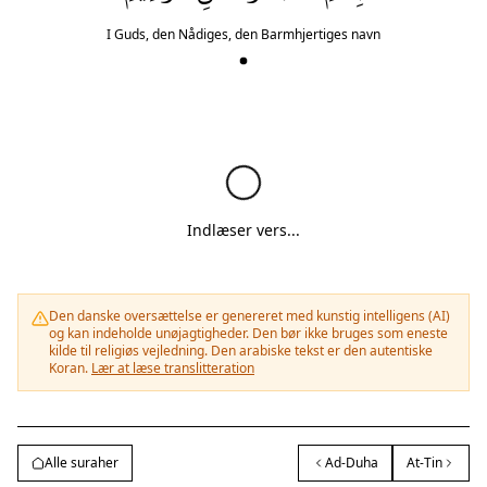
I Guds, den Nådiges, den Barmhjertiges navn
Indlæser vers...
Den danske oversættelse er genereret med kunstig intelligens (AI)
og kan indeholde unøjagtigheder. Den bør ikke bruges som eneste
kilde til religiøs vejledning. Den arabiske tekst er den autentiske
Koran.
Lær at læse translitteration
Alle suraher
Ad-Duha
At-Tin