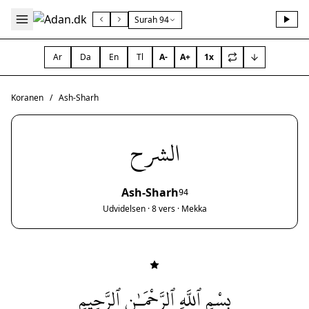
Surah 94
Ar
Da
En
Tl
A-
A+
1x
Koranen
/
Ash-Sharh
الشرح
Ash-Sharh
94
Udvidelsen · 8 vers · Mekka
بِسْمِ ٱللَّهِ ٱلرَّحْمَـٰنِ ٱلرَّحِيمِ