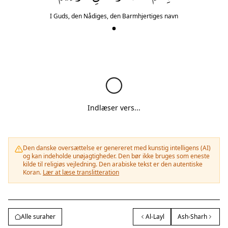
I Guds, den Nådiges, den Barmhjertiges navn
Indlæser vers...
Den danske oversættelse er genereret med kunstig intelligens (AI)
og kan indeholde unøjagtigheder. Den bør ikke bruges som eneste
kilde til religiøs vejledning. Den arabiske tekst er den autentiske
Koran.
Lær at læse translitteration
Alle suraher
Al-Layl
Ash-Sharh