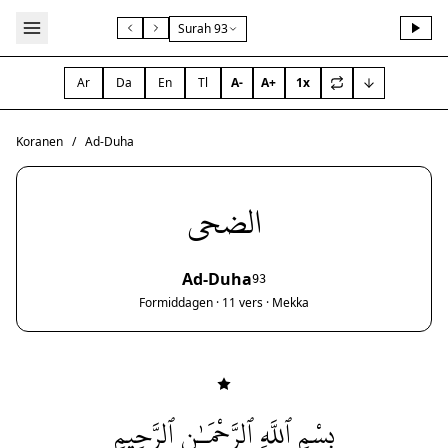
Surah 93
Ar
Da
En
Tl
A-
A+
1x
Koranen
/
Ad-Duha
الضحى
Ad-Duha
93
Formiddagen · 11 vers · Mekka
بِسْمِ ٱللَّهِ ٱلرَّحْمَـٰنِ ٱلرَّحِيمِ