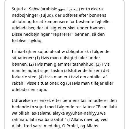
Sujud al-Sahw (arabisk: سجود السهو) er to ekstra
nedbøjninger (sujud), der udføres efter bønnens
afslutning for at kompensere for bestemte fejl eller
udeladelser, der utilsigtet er sket under bønnen.
Disse nedbøjninger "reparerer" bønnen, så den
forbliver gyldig.
I shia-fiqh er sujud al-sahw obligatorisk i følgende
situationer: (1) Hvis man utilsigtet taler under
bønnen, (2) Hvis man glemmer tashahhud, (3) Hvis
man fejlagtigt siger taslim (afsluttende hilsen) det
forkerte sted, (4) Hvis man er i tvivl om antallet af
rak'ah i visse situationer, og (5) Hvis man tilføjer eller
udelader en sujud.
Udførelsen er enkel: efter bønnens taslim udfører den
bedende to sujud med følgende recitation: "Bismillahi
wa billah, as-salamu alayka ayyuhan-nabiyyu wa
rahmatullahi wa barakatuh" (I Allahs navn og ved
Allah, fred være med dig, O Profet, og Allahs