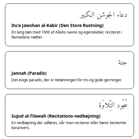
دعاء الجوشن الكبير
Du'a Jawshan al-Kabir (Den Store Rustning)
En lang bøn med 1000 af Allahs navne og egenskaber, reciteret i
Ramadans nætter.
جنة
Jannah (Paradis)
Det evige paradis, der er belønningen for tro og gode gerninger.
سُجُود التِّلاوَة
Sujud al-Tilawah (Recitations-nedbøjning)
En nedbøjning der udføres, når man reciterer eller hører bestemte
koranvers.