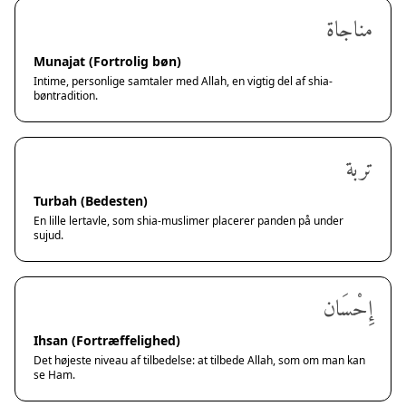
مناجاة
Munajat (Fortrolig bøn)
Intime, personlige samtaler med Allah, en vigtig del af shia-
bøntradition.
تربة
Turbah (Bedesten)
En lille lertavle, som shia-muslimer placerer panden på under
sujud.
إِحْسَان
Ihsan (Fortræffelighed)
Det højeste niveau af tilbedelse: at tilbede Allah, som om man kan
se Ham.