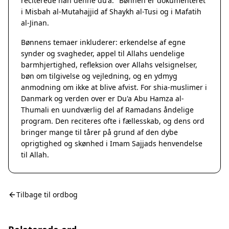
reciterede han denne du'a." Bønnen er dokumenteret
i Misbah al-Mutahajjid af Shaykh al-Tusi og i Mafatih
al-Jinan.
Bønnens temaer inkluderer: erkendelse af egne
synder og svagheder, appel til Allahs uendelige
barmhjertighed, refleksion over Allahs velsignelser,
bøn om tilgivelse og vejledning, og en ydmyg
anmodning om ikke at blive afvist. For shia-muslimer i
Danmark og verden over er Du'a Abu Hamza al-
Thumali en uundværlig del af Ramadans åndelige
program. Den reciteres ofte i fællesskab, og dens ord
bringer mange til tårer på grund af den dybe
oprigtighed og skønhed i Imam Sajjads henvendelse
til Allah.
Tilbage til ordbog