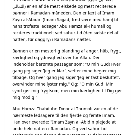
الثمالي) er en af de mest elskede og mest reciterede
bønner i Ramadan-måneden. Den er lært af Imam
Zayn al-Abidin (Imam Sajjad, fred være med ham) til
hans trofaste ledsager Abu Hamza al-Thumali og
reciteres traditionelt ved sahur-tid (den sidste del af
natten, før daggry) i Ramadans nætter.
Bønnen er en mesterlig blanding af anger, håb, frygt,
kærlighed og ydmyghed over for Allah. Den
indeholder berømte passager som: "O min Gud! Hver
gang jeg siger 'Jeg er klar', sætter mine begær mig
tilbage. Og hver gang jeg siger 'Jeg er fast besluttet',
overvinder mine lyster mig." Og: "O min Gud! Min
synd gør mig frygtsom, men min kærlighed til Dig gør
mig modig."
Abu Hamza Thabit ibn Dinar al-Thumali var en af de
nærmeste ledsagere til den fjerde og femte Imam.
Han overleverede: "Imam Zayn al-Abidin plejede at
bede hele natten i Ramadan. Og ved sahur-tid