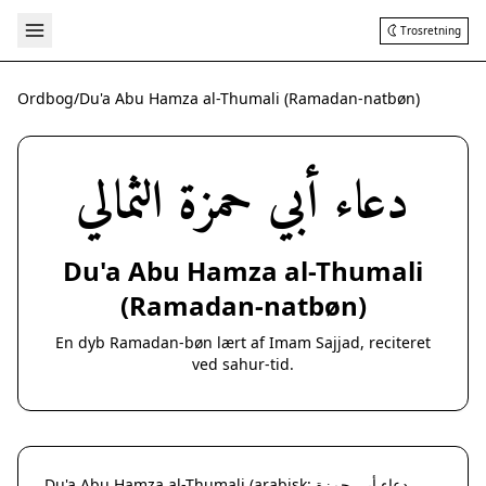
Trosretning
Ordbog
/
Du'a Abu Hamza al-Thumali (Ramadan-natbøn)
دعاء أبي حمزة الثمالي
Du'a Abu Hamza al-Thumali
(Ramadan-natbøn)
En dyb Ramadan-bøn lært af Imam Sajjad, reciteret
ved sahur-tid.
Du'a Abu Hamza al-Thumali (arabisk: دعاء أبي حمزة