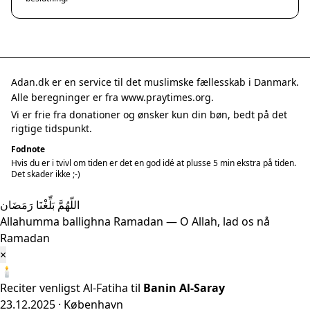
Adan.dk er en service til det muslimske fællesskab i Danmark.
Alle beregninger er fra www.praytimes.org.
Vi er frie fra donationer og ønsker kun din bøn, bedt på det
rigtige tidspunkt.
Fodnote
Hvis du er i tvivl om tiden er det en god idé at plusse 5 min ekstra på tiden.
Det skader ikke ;-)
اللّهُمَّ بَلِّغْنَا رَمَضَان
Allahumma ballighna Ramadan — O Allah, lad os nå
Ramadan
×
🕯️
Reciter venligst Al-Fatiha til
Banin Al-Saray
23.12.2025 · København