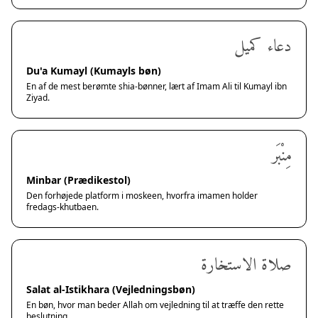
دعاء كميل
Du'a Kumayl (Kumayls bøn)
En af de mest berømte shia-bønner, lært af Imam Ali til Kumayl ibn
Ziyad.
مِنْبَر
Minbar (Prædikestol)
Den forhøjede platform i moskeen, hvorfra imamen holder
fredags-khutbaen.
صلاة الاستخارة
Salat al-Istikhara (Vejledningsbøn)
En bøn, hvor man beder Allah om vejledning til at træffe den rette
beslutning.