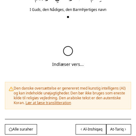
I Guds, den Nådiges, den Barmhjertiges navn
Indlæser vers...
Den danske oversættelse er genereret med kunstig intelligens (AI)
og kan indeholde unøjagtigheder. Den bør ikke bruges som eneste
kilde til religiøs vejledning. Den arabiske tekst er den autentiske
Koran.
Lær at læse translitteration
Alle suraher
Al-Inshiqaq
At-Tariq