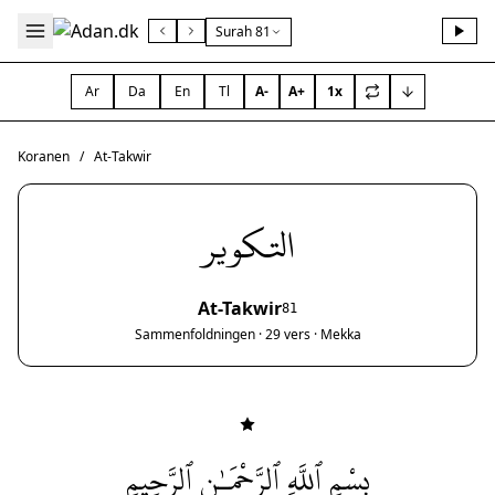
Surah 81
Ar
Da
En
Tl
A-
A+
1x
Koranen
/
At-Takwir
التكوير
At-Takwir
81
Sammenfoldningen · 29 vers · Mekka
بِسْمِ ٱللَّهِ ٱلرَّحْمَـٰنِ ٱلرَّحِيمِ