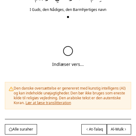
I Guds, den Nådiges, den Barmhjertiges navn
Indlæser vers...
Den danske oversættelse er genereret med kunstig intelligens (AI)
og kan indeholde unøjagtigheder. Den bør ikke bruges som eneste
kilde til religiøs vejledning. Den arabiske tekst er den autentiske
Koran.
Lær at læse translitteration
Alle suraher
At-Talaq
Al-Mulk