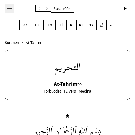
Surah 66
Ar
Da
En
Tl
A-
A+
1x
Koranen
/
At-Tahrim
التحريم
At-Tahrim
66
Forbuddet · 12 vers · Medina
بِسْمِ ٱللَّهِ ٱلرَّحْمَـٰنِ ٱلرَّحِيمِ