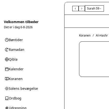
Surah 59
Velkommen tilbeder
Det er i dag
6-8-2026
Koranen
/
Al-Hashr
Bøntider
Ramadan
Qibla
Kalender
Koranen
Solens bevægelse
Ordbog
Udregning