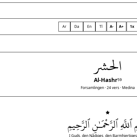
Ar
Da
En
Tl
A-
A+
1x
الحشر
Al-Hashr
59
Forsamlingen · 24 vers · Medina
 ٱللَّهِ ٱلرَّحْمَـٰنِ ٱلرَّحِيمِ
I Guds, den Nådiges, den Barmhjertige