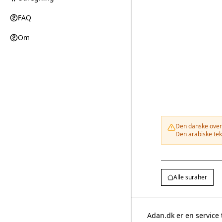
FAQ
Om
Den danske overs
Den arabiske tek
Alle suraher
Adan.dk er en service 