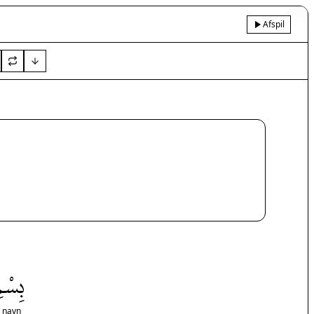
Afspil
بِسْمِ
s navn