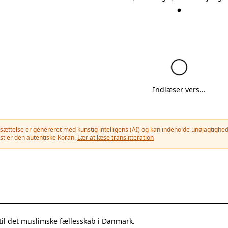
Indlæser vers...
ættelse er genereret med kunstig intelligens (AI) og kan indeholde unøjagtigheder
st er den autentiske Koran.
Lær at læse translitteration
til det muslimske fællesskab i Danmark.