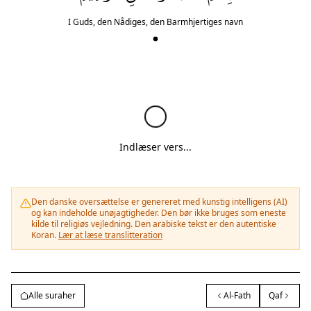
I Guds, den Nådiges, den Barmhjertiges navn
Indlæser vers...
Den danske oversættelse er genereret med kunstig intelligens (AI)
og kan indeholde unøjagtigheder. Den bør ikke bruges som eneste
kilde til religiøs vejledning. Den arabiske tekst er den autentiske
Koran.
Lær at læse translitteration
Alle suraher
Al-Fath
Qaf