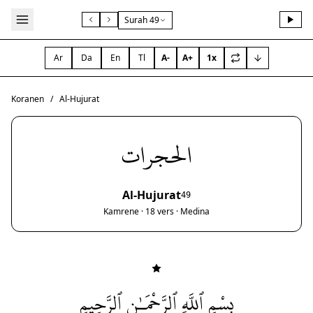
Surah 49
Ar
Da
En
Tl
A-
A+
1x
Koranen
/
Al-Hujurat
الحجرات
Al-Hujurat
49
Kamrene · 18 vers · Medina
بِسْمِ ٱللَّهِ ٱلرَّحْمَـٰنِ ٱلرَّحِيمِ