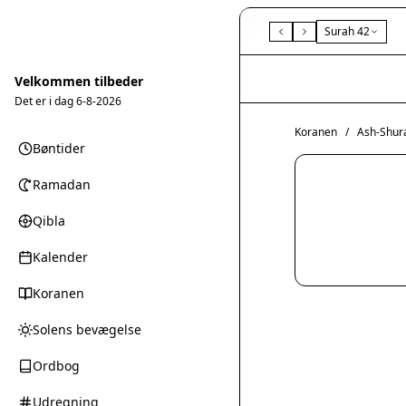
Surah 42
Velkommen tilbeder
Det er i dag
6-8-2026
Koranen
/
Ash-Shur
Bøntider
Ramadan
Qibla
Kalender
Koranen
Solens bevægelse
Ordbog
Udregning