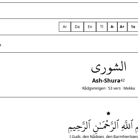
Ar
Da
En
Tl
A-
A+
1x
a
الشورى
Ash-Shura
42
Rådgivningen · 53 vers · Mekka
 ٱللَّهِ ٱلرَّحْمَـٰنِ ٱلرَّحِيمِ
I Guds, den Nådiges, den Barmhjertige