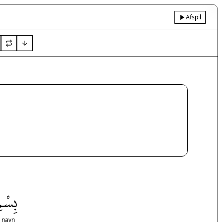
Afspil
بِسْمِ
s navn