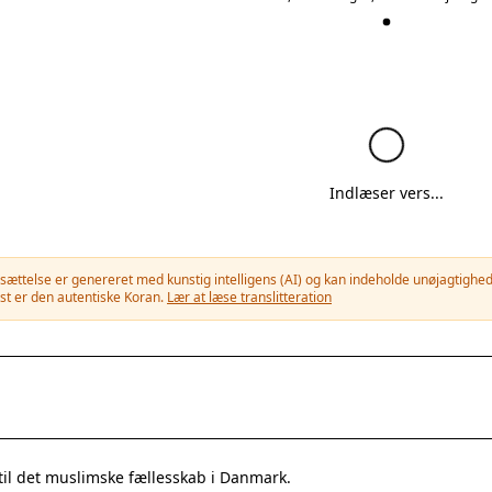
Indlæser vers...
ættelse er genereret med kunstig intelligens (AI) og kan indeholde unøjagtigheder
st er den autentiske Koran.
Lær at læse translitteration
til det muslimske fællesskab i Danmark.