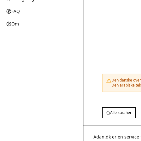
FAQ
Om
Den danske overs
Den arabiske tek
Alle suraher
Adan.dk er en service 