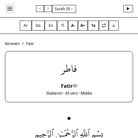
Surah 35
Ar
Da
En
Tl
A-
A+
1x
Koranen
/
Fatir
فاطر
Fatir
35
Skaberen · 45 vers · Mekka
بِسْمِ ٱللَّهِ ٱلرَّحْمَـٰنِ ٱلرَّحِيمِ