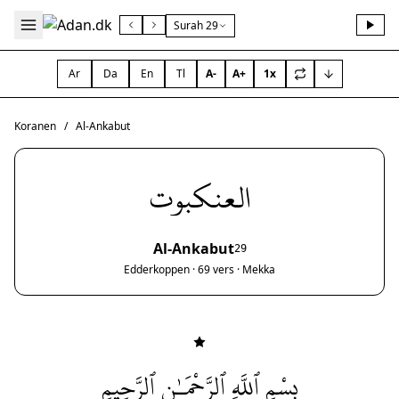
Surah 29
Ar
Da
En
Tl
A-
A+
1x
Koranen
/
Al-Ankabut
العنكبوت
Al-Ankabut
29
Edderkoppen · 69 vers · Mekka
بِسْمِ ٱللَّهِ ٱلرَّحْمَـٰنِ ٱلرَّحِيمِ