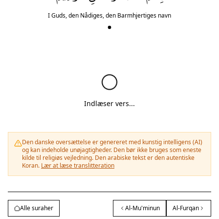
I Guds, den Nådiges, den Barmhjertiges navn
Indlæser vers...
Den danske oversættelse er genereret med kunstig intelligens (AI)
og kan indeholde unøjagtigheder. Den bør ikke bruges som eneste
kilde til religiøs vejledning. Den arabiske tekst er den autentiske
Koran.
Lær at læse translitteration
Alle suraher
Al-Mu'minun
Al-Furqan