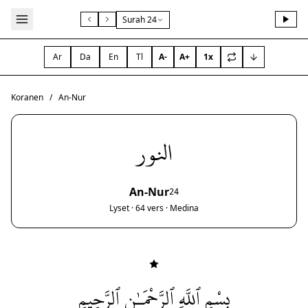
Surah 24
Ar
Da
En
Tl
A-
A+
1x
Koranen
/
An-Nur
النور
An-Nur
24
Lyset · 64 vers · Medina
بِسْمِ ٱللَّهِ ٱلرَّحْمَـٰنِ ٱلرَّحِيمِ