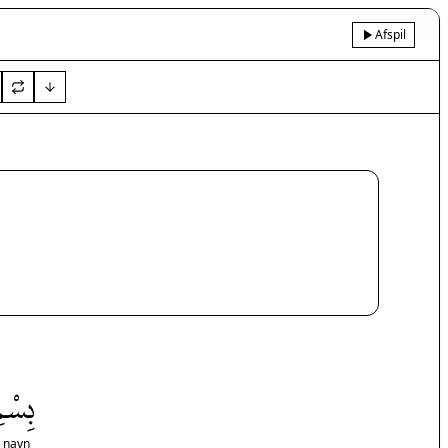
Afspil
بِسْمِ
s navn