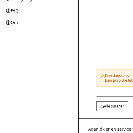
FAQ
Om
Den danske overs
Den arabiske tek
Alle suraher
Adan.dk er en service 