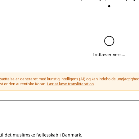
Indlæser vers...
ættelse er genereret med kunstig intelligens (AI) og kan indeholde unøjagtigheder
st er den autentiske Koran.
Lær at læse translitteration
til det muslimske fællesskab i Danmark.