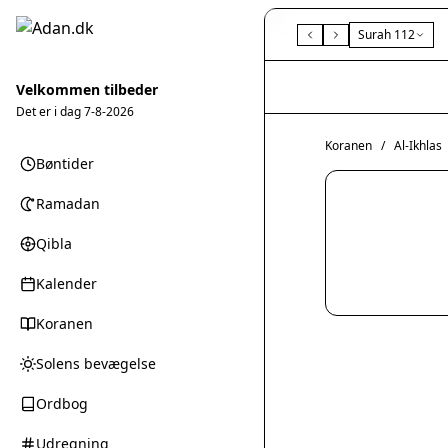
Surah 112
Velkommen tilbeder
Det er i dag
7-8-2026
Koranen
/
Al-Ikhlas
Bøntider
Ramadan
Qibla
Kalender
Koranen
Solens bevægelse
Ordbog
Udregning