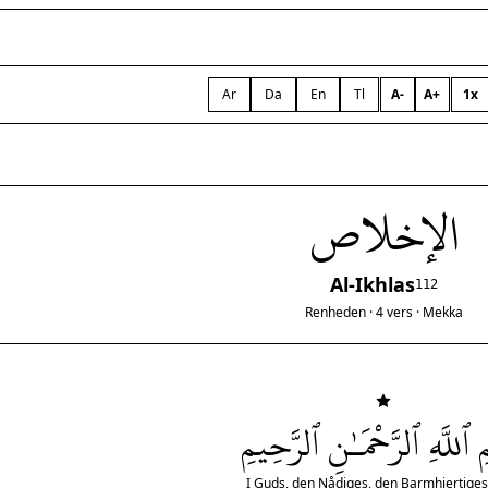
Ar
Da
En
Tl
A-
A+
1x
الإخلاص
Al-Ikhlas
112
Renheden · 4 vers · Mekka
 ٱللَّهِ ٱلرَّحْمَـٰنِ ٱلرَّحِيمِ
I Guds, den Nådiges, den Barmhjertige