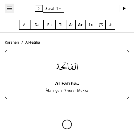
Surah 1
Ar
Da
En
Tl
A-
A+
1x
Koranen
/
Al-Fatiha
الفاتحة
Al-Fatiha
1
Åbningen · 7 vers · Mekka