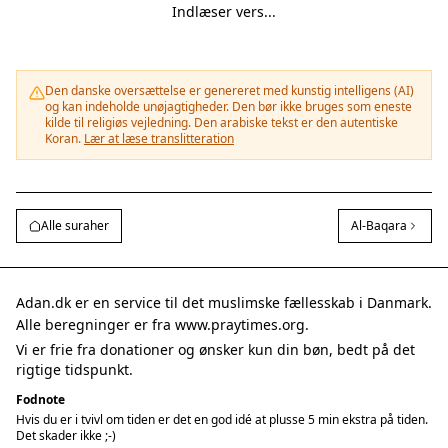
Indlæser vers...
Den danske oversættelse er genereret med kunstig intelligens (AI)
og kan indeholde unøjagtigheder. Den bør ikke bruges som eneste
kilde til religiøs vejledning. Den arabiske tekst er den autentiske
Koran.
Lær at læse translitteration
Alle suraher
Al-Baqara
Adan.dk er en service til det muslimske fællesskab i Danmark.
Alle beregninger er fra www.praytimes.org.
Vi er frie fra donationer og ønsker kun din bøn, bedt på det
rigtige tidspunkt.
Fodnote
Hvis du er i tvivl om tiden er det en god idé at plusse 5 min ekstra på tiden.
Det skader ikke ;-)